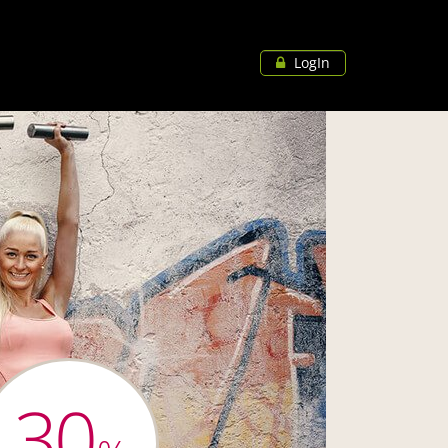
LogIn
30