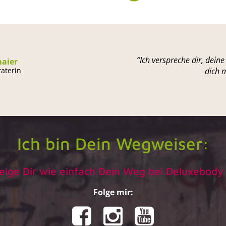
“Ich verspreche dir, deine
aier
aterin
dich 
Ich bin Dein Wegweiser:
zeige Dir wie einfach Dein Weg bei Deluxebody 
Folge mir: