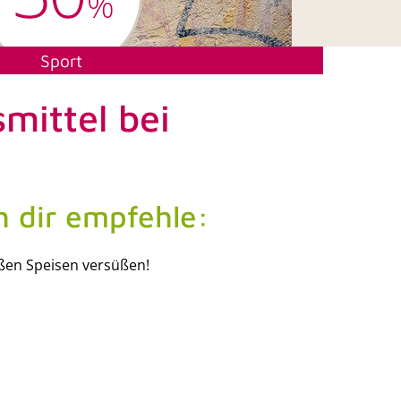
%
Sport
mittel bei
h dir empfehle:
ßen Speisen versüßen!