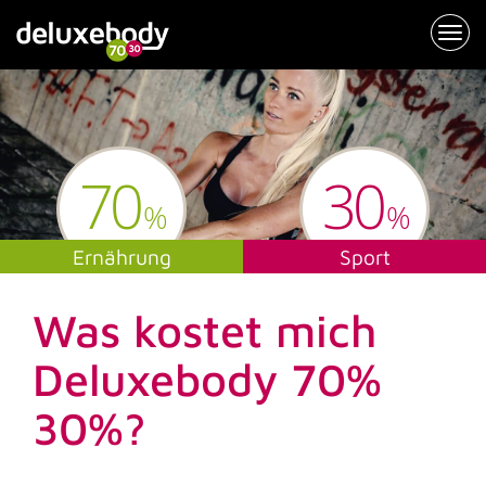
Togg
navi
70
30
%
%
Ernährung
Sport
Was kostet mich
Deluxebody 70%
30%?