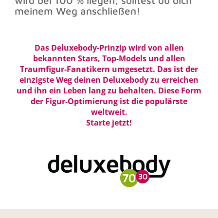
meinem Weg anschließen!
Das Deluxebody-Prinzip wird von allen
bekannten Stars, Top-Models und allen
Traumfigur-Fanatikern umgesetzt. Das ist der
einzigste Weg deinen Deluxebody zu erreichen
und ihn ein Leben lang zu behalten. Diese Form
der Figur-Optimierung ist die populärste
weltweit.
Starte jetzt!