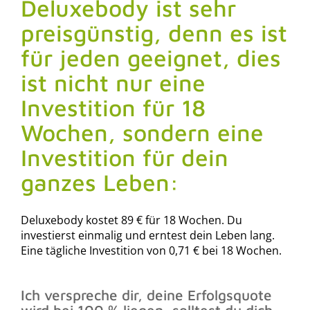
Deluxebody ist sehr
preisgünstig, denn es ist
für jeden geeignet, dies
ist nicht nur eine
Investition für 18
Wochen, sondern eine
Investition für dein
ganzes Leben:
Deluxebody kostet 89 € für 18 Wochen. Du
investierst einmalig und erntest dein Leben lang.
Eine tägliche Investition von 0,71 € bei 18 Wochen.
Ich verspreche dir, deine Erfolgsquote
wird bei 100 % liegen, solltest du dich